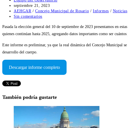
Equipo del Observatorio
de
Publicación
septiembre 21, 2023
la
de
Categoría
AEHGAR
/
Concejo Municipal de Rosario
/
Informes
/
Noticias
entrada:
la
de
Comentarios
Sin comentarios
entrada:
la
de
Pasada la elección general del 10 de septiembre de 2023 presentamos en estas l
entrada:
la
entrada:
quienes continúan hasta 2025, agregando datos importantes como ser cuántos 
Este informe es preliminar, ya que la real dinámica del Concejo Municipal se
desarrollo del cuerpo.
Descargar informe completo
También podría gustarte