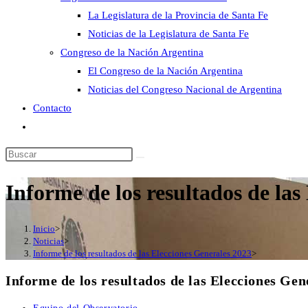
La Legislatura de la Provincia de Santa Fe
Noticias de la Legislatura de Santa Fe
Congreso de la Nación Argentina
El Congreso de la Nación Argentina
Noticias del Congreso Nacional de Argentina
Contacto
Alternar
búsqueda
Buscar
de
en
la
Informe de los resultados de las
esta
web
web
Inicio
>
Noticias
>
Informe de los resultados de las Elecciones Generales 2023
>
Informe de los resultados de las Elecciones Gen
Autor