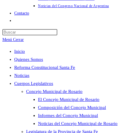
Noticias del Congreso Nacional de Argentina
Contacto
Alternar
búsqueda
Pulsa
de
Escape
Menú
Cerrar
la
para
web
Inicio
cerrar
Quienes Somos
el
Reforma Constitucional Santa Fe
panel
Noticias
de
Cuerpos Legislativos
búsqueda.
Concejo Municipal de Rosario
El Concejo Municipal de Rosario
Composición del Concejo Municipal
Informes del Concejo Municipal
Noticias del Concejo Municipal de Rosario
Legislatura de la Provincia de Santa Fe